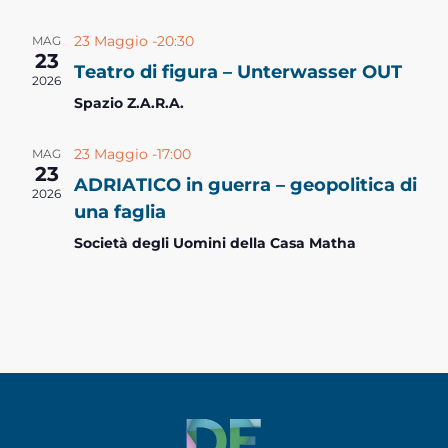
V
R
a
23 Maggio -20:30
MAG
l
i
23
i
Teatro di figura – Unterwasser OUT
a
2026
s
Spazio Z.A.R.A.
d
c
a
t
e
23 Maggio -17:00
MAG
t
23
ADRIATICO in guerra – geopolitica di
e
a
r
2026
una faglia
.
N
c
Società degli Uomini della Casa Matha
a
a
v
e
i
v
g
i
a