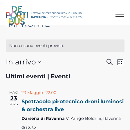
IMPRONTE
Non ci sono eventi previsti.
In arrivo
E
C
E
L
e
i
S
v
v
r
Ultimi eventi | Eventi
s
e
c
t
e
e
a
l
a
23 Maggio -22:00
MAG
e
23
n
n
Spettacolo pirotecnico droni luminosi
z
2026
& orchestra live
t
t
i
Darsena di Ravenna
V. Arrigo Boldrini, Ravenna
o
o
i
n
Gratuito