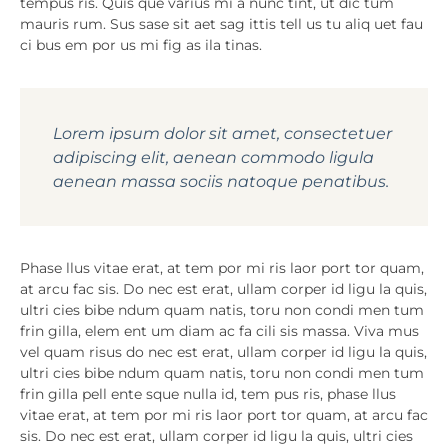
tempus ris. Quis que varius mi a nunc tint, ut dic tum
mauris rum. Sus sase sit aet sag ittis tell us tu aliq uet fau
ci bus em por us mi fig as ila tinas.
Lorem ipsum dolor sit amet, consectetuer
adipiscing elit, aenean commodo ligula
aenean massa sociis natoque penatibus.
Phase llus vitae erat, at tem por mi ris laor port tor quam,
at arcu fac sis. Do nec est erat, ullam corper id ligu la quis,
ultri cies bibe ndum quam natis, toru non condi men tum
frin gilla, elem ent um diam ac fa cili sis massa. Viva mus
vel quam risus do nec est erat, ullam corper id ligu la quis,
ultri cies bibe ndum quam natis, toru non condi men tum
frin gilla pell ente sque nulla id, tem pus ris, phase llus
vitae erat, at tem por mi ris laor port tor quam, at arcu fac
sis. Do nec est erat, ullam corper id ligu la quis, ultri cies