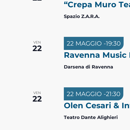
i
“Crepa Muro T
Spazio Z.A.R.A.
22 MAGGIO -19:30
VEN
22
Ravenna Music R
Darsena di Ravenna
22 MAGGIO -21:30
VEN
22
Olen Cesari & I
Teatro Dante Alighieri