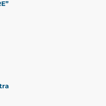
RE”
tra