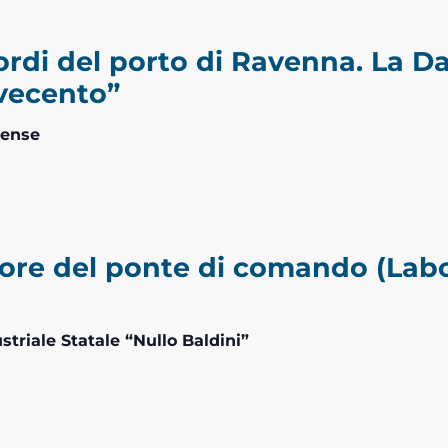
rdi del porto di Ravenna. La Dar
vecento”
sense
atore del ponte di comando (Labo
dustriale Statale “Nullo Baldini”