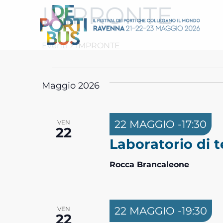
IMPRONTE
Eventi
IMPRONTE
E
Maggio 2026
v
22 MAGGIO -17:30
VEN
22
e
Laboratorio di t
n
Rocca Brancaleone
t
22 MAGGIO -19:30
VEN
22