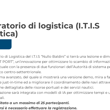
torio di logistica (I.T.I.S
tica)
io di Logistica del I.T.I.S “Nullo Baldini” si terrà una lezione e di
PORT”, un’innovazione per ottimizzare lo scambio di informazio
tuale con la presenza di due funzionari dell’Autorità di sistema p
co centro-settentrionale.
ma avanzato, del quale si mostrerà una versione demo, mira a fac
e just-in-time ed a migliorare il coordinamento delle navi attra
e dettagliata delle risorse portuali e dei servizi nautici.
zione sarà integrata con modelli di IA per ottimizzare tempi e ut
li.
itato a un massimo di 25 partecipanti.
si è necessario effettuare la registrazione.