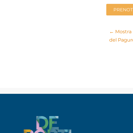
PRENOT
← Mostra F
del Pagur