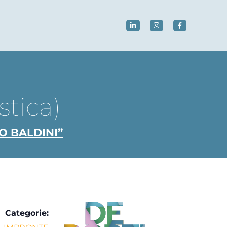
stica)
LO BALDINI”
Categorie: