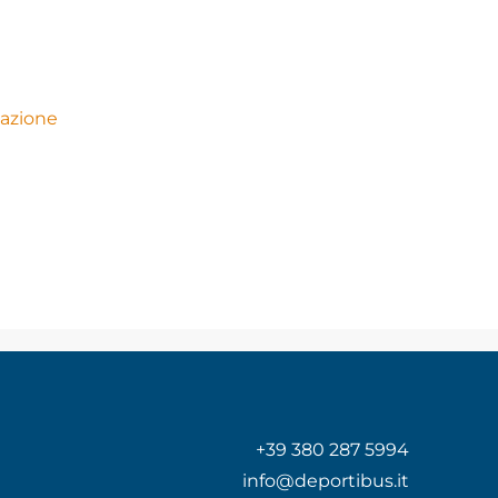
dazione
+39 380 287 5994
info@deportibus.it