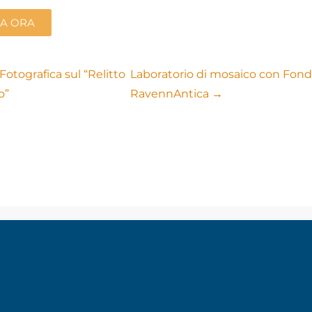
A ORA
otografica sul “Relitto
Laboratorio di mosaico con Fon
o”
RavennAntica →