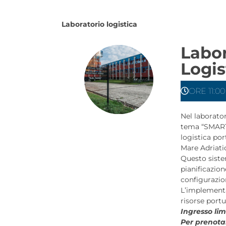
Laboratorio logistica
Labora
Logis
ORE 11:00
Nel laborator
tema “SMART 
logistica por
Mare Adriati
Questo siste
pianificazion
configurazion
L’implementa
risorse portua
Ingresso lim
Per prenotar