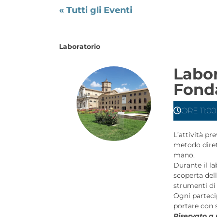
« Tutti gli Eventi
Laboratorio
Labor
Fond
ORE 11:00
L’attività pr
metodo diret
mano.
Durante il l
scoperta dell
strumenti di 
Ogni parteci
portare con s
Riservato a 