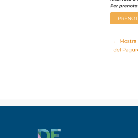
Per prenotar
PRENOT
← Mostra F
del Pagur