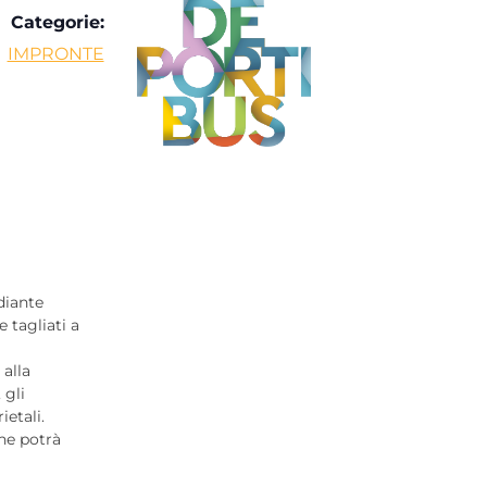
Categorie:
IMPRONTE
diante
 tagliati a
alla
 gli
ietali.
he potrà