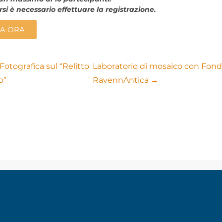
si è necessario effettuare la registrazione.
A ORA
otografica sul “Relitto
Laboratorio di mosaico con Fon
o”
RavennAntica →