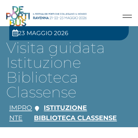
23 MAGGIO 2026
Visita guidata
Istituzione
Biblioteca
Classense
IMPRO
ISTITUZIONE
NTE
BIBLIOTECA CLASSENSE