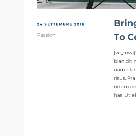
Brin
24 SETTEMBRE 2018
To C
Passion
[vc_row]
blan dit 
uam blan
risus. Pr
ndum odi
has. Ut 