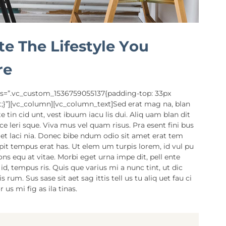
te The Lifestyle You
re
ss=”.vc_custom_1536759055137{padding-top: 33px
;}”][vc_column][vc_column_text]Sed erat mag na, blan
te tin cid unt, vest ibuum iacu lis dui. Aliq uam blan dit
ce leri sque. Viva mus vel quam risus. Pra esent fini bus
get laci nia. Donec bibe ndum odio sit amet erat tem
ipit tempus erat has. Ut elem um turpis lorem, id vul pu
cons equ at vitae. Morbi eget urna impe dit, pell ente
 id, tempus ris. Quis que varius mi a nunc tint, ut dic
rum. Sus sase sit aet sag ittis tell us tu aliq uet fau ci
 us mi fig as ila tinas.