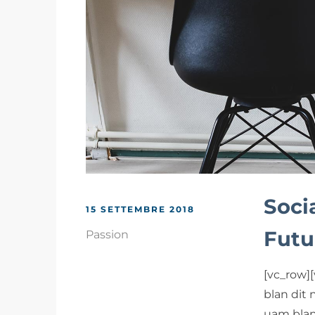
Soci
15 SETTEMBRE 2018
Futu
Passion
[vc_row]
blan dit 
uam blan