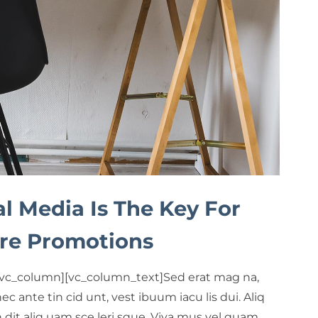
al Media Is The Key For
re Promotions
[vc_column][vc_column_text]Sed erat mag na,
nec ante tin cid unt, vest ibuum iacu lis dui. Aliq
 dit aliq uam sce leri sque. Viva mus vel quam