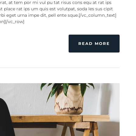
erat, at tem por mi vul pu tat risus cons equ at rat ips
t place rat ips um quis est volutpat, soda les sus cipit
i eget urna impe dit, pell ente sque.[/vc_column_text]
mn][/vc_row]
READ MORE