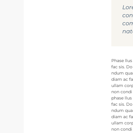
Lor
con
com
nat
Phase llus
fac sis. Do
ndum quam
diam ac fa
ullam corp
non condi 
phase llus
fac sis. Do
ndum quam
diam ac fa
ullam corp
non condi 