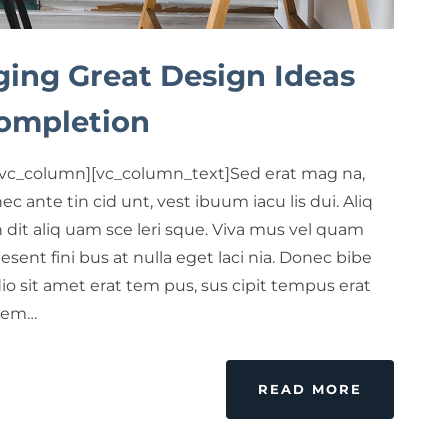
ging Great Design Ideas
ompletion
[vc_column][vc_column_text]Sed erat mag na,
nec ante tin cid unt, vest ibuum iacu lis dui. Aliq
 dit aliq uam sce leri sque. Viva mus vel quam
a esent fini bus at nulla eget laci nia. Donec bibe
o sit amet erat tem pus, sus cipit tempus erat
elem…
READ MORE