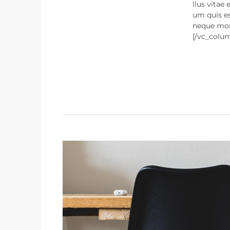
llus vitae 
um quis es
neque morb
[/vc_colu