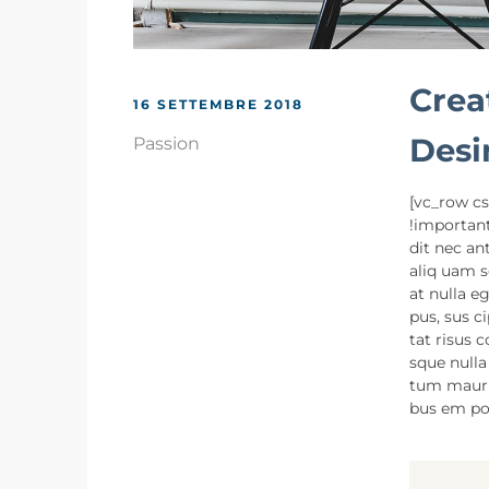
Crea
16 SETTEMBRE 2018
Desi
Passion
[vc_row c
!important
dit nec an
aliq uam s
at nulla e
pus, sus c
tat risus 
sque nulla
tum mauris 
bus em por