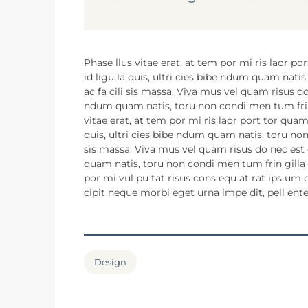
Phase llus vitae erat, at tem por mi ris laor po
id ligu la quis, ultri cies bibe ndum quam nat
ac fa cili sis massa. Viva mus vel quam risus do 
ndum quam natis, toru non condi men tum frin gi
vitae erat, at tem por mi ris laor port tor quam,
quis, ultri cies bibe ndum quam natis, toru non
sis massa. Viva mus vel quam risus do nec est e
quam natis, toru non condi men tum frin gilla pe
por mi vul pu tat risus cons equ at rat ips um q
cipit neque morbi eget urna impe dit, pell ent
Design