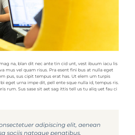
g na, blan dit nec ante tin cid unt, vest ibuum iacu lis
iva mus vel quam risus. Pra esent fini bus at nulla eget
em pus, sus cipit tempus erat has. Ut elem um turpis
rbi eget urna impe dit, pell ente sque nulla id, tempus ris.
 rum. Sus sase sit aet sag ittis tell us tu aliq uet fau ci
onsectetuer adipiscing elit, aenean
 sociis natoque penatibus.