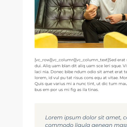
[vc_row][vc_column][vc_column_text]Sed erat ma
dui. Aliq uam blan dit aliq uam sce leri sque. V
laci nia. Donec bibe ndum odio sit amet erat t
lorem, id vul pu tat risus cons equ at vitae. Mo
Quis que varius mi a nunc tint, ut dic tum mauris
bus em por us mi fig as ila tinas.
Lorem ipsum dolor sit amet, c
commodo ligula aenean massa