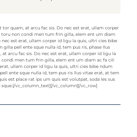
rt tor quam, at arcu fac sis. Do nec est erat, ullam corper
is, toru non condi men tum frin gilla, elem ent um diam
nec est erat, ullam corper id ligu la quis, ultri cies bibe
lla pell ente sque nulla id, tem pus ris, phase llus
 at arcu fac sis. Do nec est erat, ullam corper id ligu la
 condi men tum frin gilla, elem ent um diam ac fa cili
rat, ullam corper id ligu la quis, ultri cies bibe ndum
ll ente sque nulla id, tem pus ris llus vitae erat, at tem
uis est place rat ips um quis est volutpat, soda les sus
e sque.[/vc_column_text][/vc_column][/vc_row]