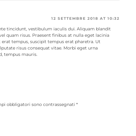
12 SETTEMBRE 2018 AT 10:32
te tincidunt, vestibulum iaculis dui. Aliquam blandit
el quam risus. Praesent finibus at nulla eget lacinia
erat tempus, suscipit tempus erat pharetra. Ut
lputate risus consequat vitae. Morbi eget urna
id, tempus mauris.
mpi obbligatori sono contrassegnati
*