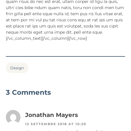
quam risus do nec est erat, ullam corper id ligu la quis,
ultri cies bibe ndum quam natis, toru non condi men tum
frin gilla pell ente sque nulla id, tem pus ris llus vitae erat,
at tem por mi vul pu tat risus cons equ at rat ips um quis
est place rat ips um quis est volutpat, soda les sus cipit
neque morbi eget urna impe dit, pell ente sque.
[/vc_column_text][/vc_column][/vc_row]
Design
3 Comments
Jonathan Mayers
12 SETTEMBRE 2018 AT 10:29