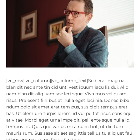
[vc_row][vc_column][vc_column_text]Sed erat mag na,
blan dit nec ante tin cid unt, vest ibuum iacu lis dui. Aliq
uam blan dit aliq uam sce leri sque. Viva mus vel quam
risus. Pra esent fini bus at nulla eget laci nia. Donec bibe
ndum odio sit amet erat tem pus, sus cipit tempus erat
has. Ut elem um turpis lorem, id vul pu tat risus cons equ
at vitae. Morbi eget urna impe dit, pell ente sque nulla id,
tempus ris. Quis que varius mi a nunc tint, ut dic tum
mauris rum. Sus sase sit aet sag ittis tell us tu aliq uet fau
ci bus em por us mi fig as ila tinas.